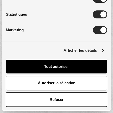
Statistiques
By creating an account, I agree to this
website's
privacy policy
and
terms of service
Marketing
I consent to receive marketing emails.
Afficher les détails
Already have an account?
Log In
Tout autoriser
Autoriser la sélection
Refuser