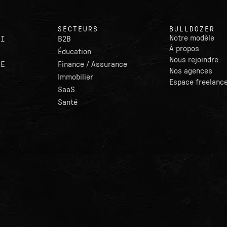
SECTEURS
BULLDOZER
Notre modèle
AI
B2B
À propos
Éducation
Nous rejoindre
LE
Finance / Assurance
Nos agences
Immobilier
Espace freelanc
SaaS
Santé