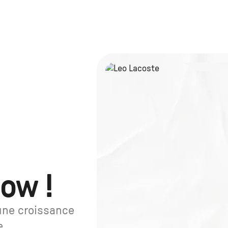
row !
une croissance
e