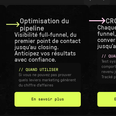
Optimisation du
CR
pipeline
Chaque
funnel
Visibilité full-funnel, du
conver
premier point de contact
jusqu'
jusqu'au closing.
Anticipez vos résultats
// QUA
avec confiance.
Test sy
comport
// QUAND UTILISER
revenu j
Si vous ne pouvez pas prouver
Tracké p
quels leviers marketing génèrent
du chiffre d'affaires
En savoir plus