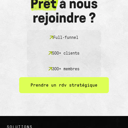
Prêt
à nous
rejoindre ?
Full-funnel
500+ clients
300+ membres
Prendre un rdv stratégique
SOLUTIONS