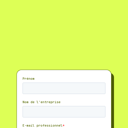
ChatGPT, Claude et Perplexity choisissent leurs sources
Une méthodologie complète en 5 étapes
pour optimiser vos
contenus et mesurer votre visibilité IA
Des cas pratiques concrets
ainsi qu'une feuille de route
GSO et checklist d'audit rapide
Bonus inclus :