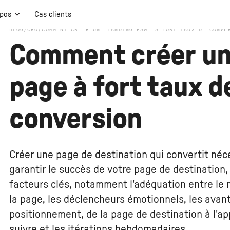
opos
Cas clients
BLOG
/
CRO
/
COMMENT CRÉER UNE LANDING PAGE À FORT TAUX DE CONVE
Comment créer un
page à fort taux d
conversion
Créer une page de destination qui convertit néc
garantir le succès de votre page de destination,
facteurs clés, notamment l'adéquation entre le m
la page, les déclencheurs émotionnels, les avant
positionnement, de la page de destination à l'app
suivre et les itérations hebdomadaires.