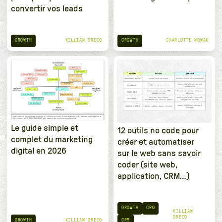
convertir vos leads
GROWTH
GROWTH
KILLIAN DRECQ
CHARLOTTE NOWAK
Le guide simple et
12 outils no code pour
complet du marketing
créer et automatiser
digital en 2026
sur le web sans savoir
coder (site web,
application, CRM…)
GROWTH
CRO
KILLIAN
DRECQ
GROWTH
CRM
KILLIAN DRECQ