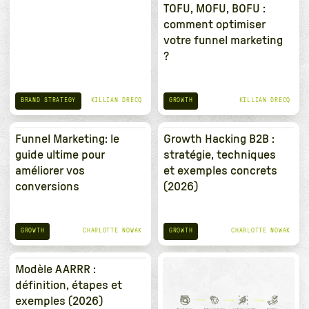
TOFU, MOFU, BOFU :
comment optimiser
votre funnel marketing
?
BRAND STRATEGY
GROWTH
KILLIAN DRECQ
KILLIAN DRECQ
Funnel Marketing: le
Growth Hacking B2B :
guide ultime pour
stratégie, techniques
améliorer vos
et exemples concrets
conversions
(2026)
GROWTH
GROWTH
CHARLOTTE NOWAK
CHARLOTTE NOWAK
Modèle AARRR :
définition, étapes et
exemples (2026)