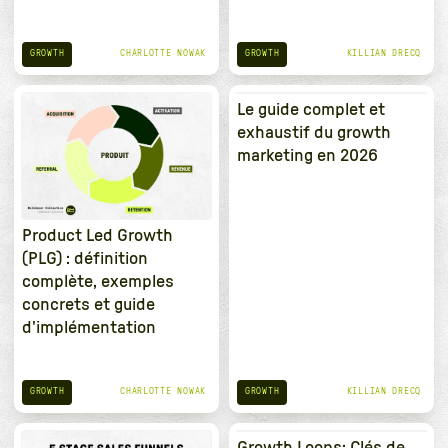
GROWTH
GROWTH
CHARLOTTE NOWAK
KILLIAN DRECQ
Le guide complet et
exhaustif du growth
marketing en 2026
Product Led Growth
(PLG) : définition
complète, exemples
concrets et guide
d'implémentation
GROWTH
GROWTH
CHARLOTTE NOWAK
KILLIAN DRECQ
Growth Loops: Clés de