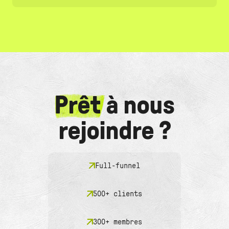
Prêt
à nous
rejoindre ?
Full-funnel
500+ clients
300+ membres