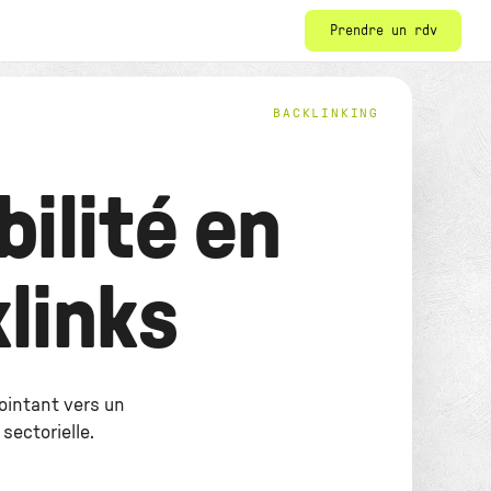
Prendre un rdv
BACKLINKING
ilité en
klinks
pointant vers un
sectorielle.