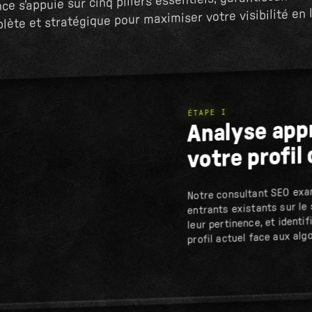
ce s’appuie sur cinq piliers essentiels, garantissant u
lète et stratégique pour maximiser votre visibilité en l
ÉTAPE I
Analyse app
votre profil 
Notre consultant SEO exam
entrants existants sur le s
leur pertinence, et identif
profil actuel face aux alg