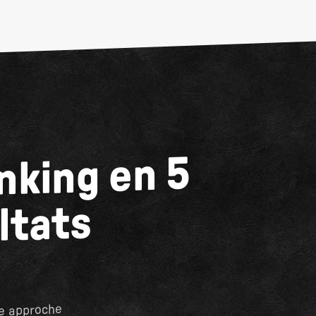
nking en 5
ltats