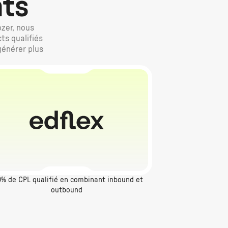
nts
ozer, nous
ts qualifiés
générer plus
0% de CPL qualifié en combinant inbound et
outbound