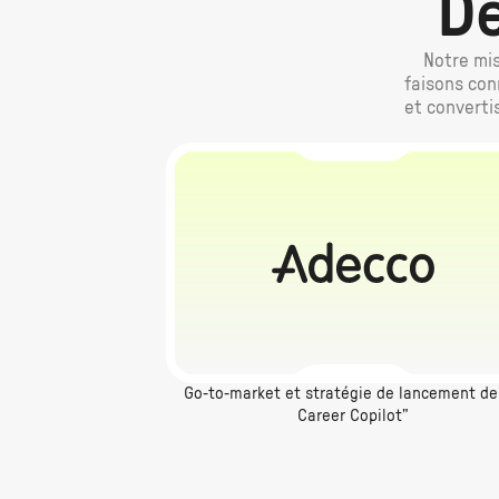
De
Notre mis
faisons con
et converti
Go-to-market et stratégie de lancement de 
Career Copilot”