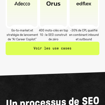
Go-to-market et
400 mots-clés en top
-30% de CPL qualifié
stratégie de lancement
10 : le SEO construit
en combinant inbound
de “AI Career Copilot”
de zéro
et outbound
Voir les use cases
Un processus de SEO