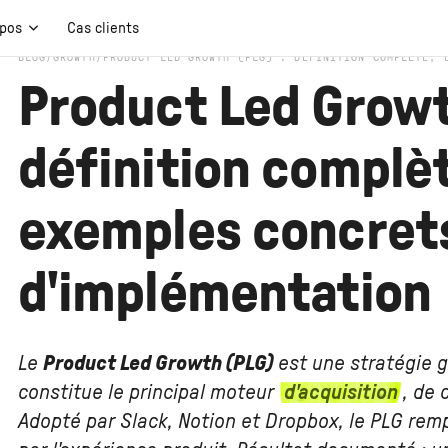
opos
Cas clients
BLOG
/
GROWTH
/
PRODUCT LED GROWTH (PLG) : DÉFINITION COMPLÈTE, 
Product Led Growt
définition complèt
exemples concrets
d'implémentation
Le
Product Led Growth (PLG)
est une stratégie g
constitue le principal moteur
d'acquisition
, de 
Adopté par Slack, Notion et Dropbox, le PLG remp