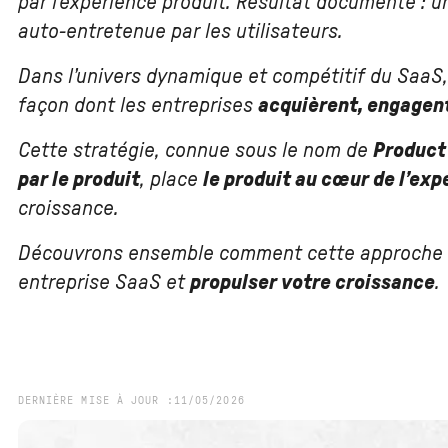
par l'expérience produit. Résultat documenté : u
auto-entretenue par les utilisateurs.
Dans l’univers dynamique et compétitif du SaaS,
façon dont les entreprises
acquièrent, engagent 
Cette stratégie, connue sous le nom de
Product
par le produit
, place
le produit au cœur de l’exp
croissance.
Découvrons ensemble comment cette approche i
entreprise SaaS et
propulser votre croissance
.
DERNIÈRE MISE À JOUR :
11
/
05
/
2026