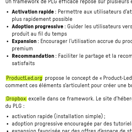
Un framework de PLG efficace repose sur plusieurs é
Activation rapide
: Permettre aux utilisateurs d’
plus rapidement possible
Adoption progressive
: Guider les utilisateurs ve
produit au fil du temps
Expansion
: Encourager l’utilisation accrue du pro
premium
Recommandation
: Faciliter le partage et la rec
satisfaits
ProductLed.org
propose le concept de « Product-Led 
comment ces éléments s’articulent pour créer une b
Dropbox
excelle dans ce framework. Le site d’héberg
du PLG :
activation rapide (installation simple) ;
adoption progressive encouragée par des tutoriels
expansion favorisée par des offres d’espace de s