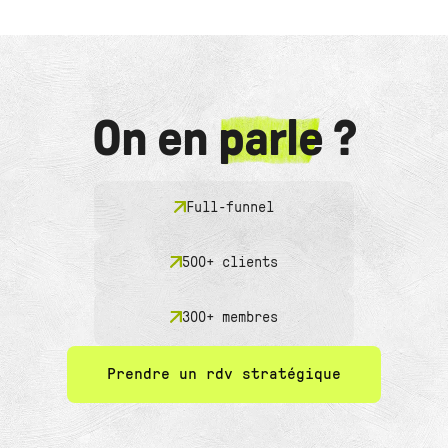
On en
parle
?
Full-funnel
500+ clients
300+ membres
Prendre un rdv stratégique