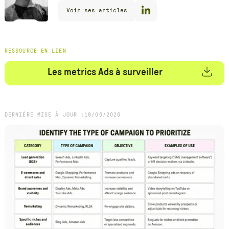
Voir ses articles
RESSOURCE EN LIEN
Les metrics Ads à surveiller
DERNIÈRE MISE À JOUR :
18
/
06
/
2026