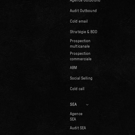
Agence Outbound
Audit Outbound
Cold email
Stratégie & BDD
Prospection
multicanale
Prospection
commerciale
ABM
Social Selling
Cold call
SEA
Agence
SEA
Audit SEA