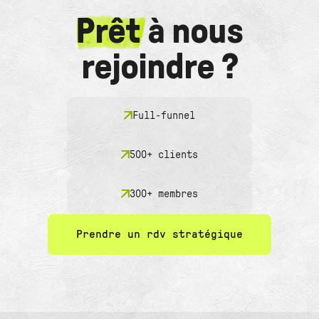
Prêt
à nous
rejoindre ?
Full-funnel
500+ clients
300+ membres
Prendre un rdv stratégique