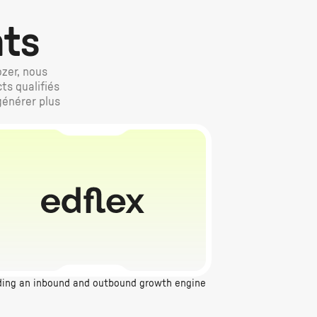
nts
ozer, nous
ts qualifiés
générer plus
ding an inbound and outbound growth engine