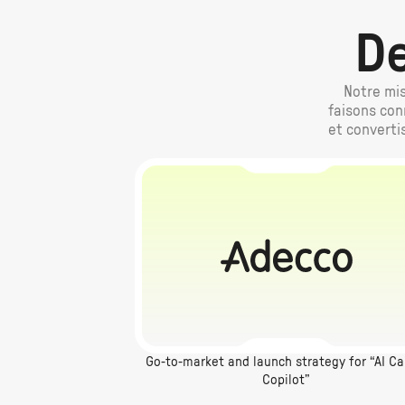
De
Notre mis
faisons con
et converti
Go-to-market and launch strategy for “AI Ca
Copilot”