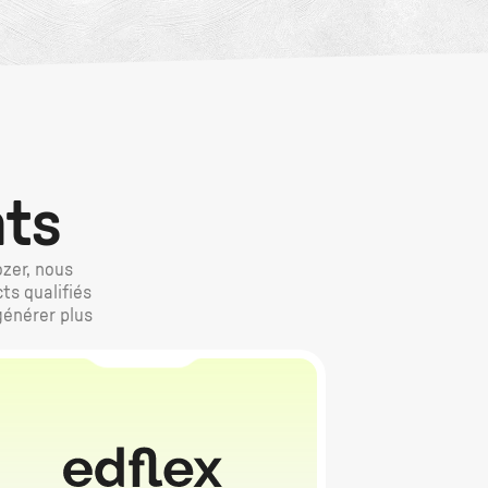
nts
ozer, nous
ts qualifiés
générer plus