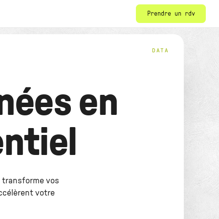
Prendre un rdv
DATA
nées en
ntiel
he transforme vos
ccélèrent votre