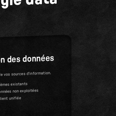
égie data
on des données
de vos sources d'information.
tèmes existants
onnées non exploitées
lient unifiée