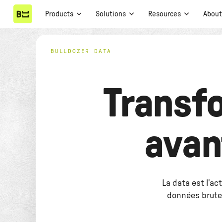
Products
Solutions
Resources
Abou
BULLDOZER DATA
Transf
avan
La data est l'ac
données brutes