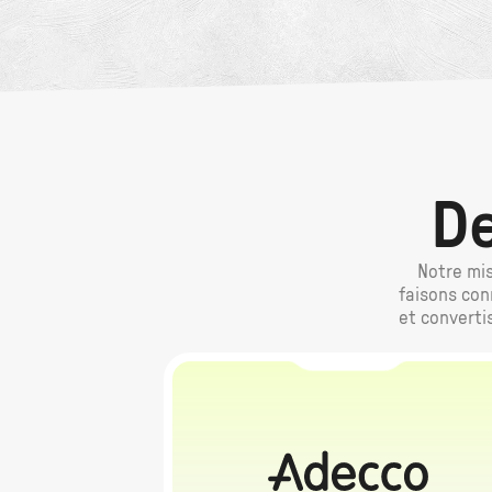
De
Notre mis
faisons con
et converti