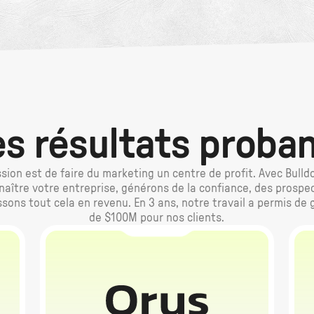
s résultats proba
sion est de faire du marketing un centre de profit. Avec Bulld
naître votre entreprise, générons de la confiance, des prospec
ssons tout cela en revenu. En 3 ans, notre travail a permis de 
de $100M pour nos clients.