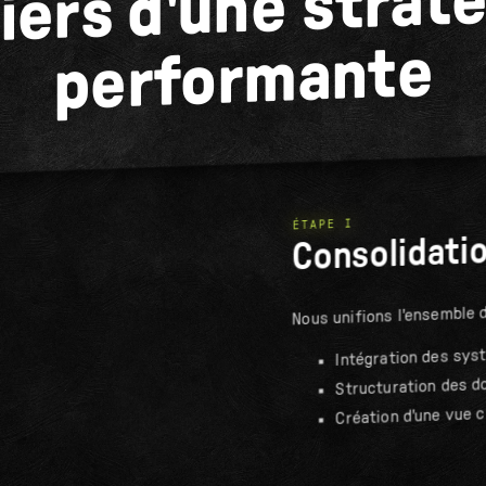
liers d'une strat
performante
ÉTAPE I
Consolidati
Nous unifions l'ensemble 
Intégration des sys
Structuration des d
Création d'une vue c