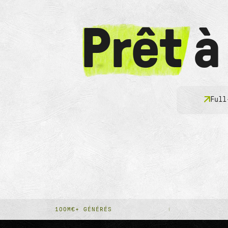
Prêt
à
Full
100M€+ GÉNÉRÉS