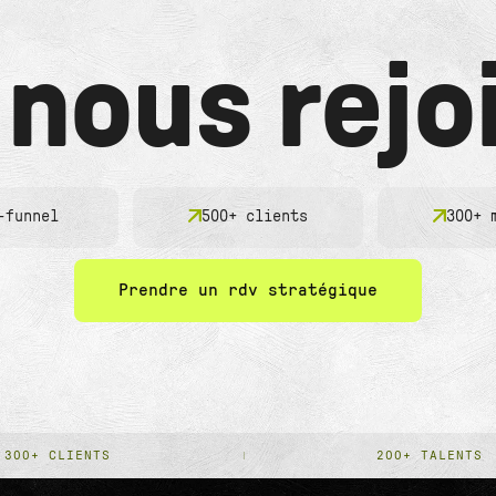
 nous rejo
-funnel
500+ clients
300+ 
Prendre un rdv stratégique
300+ CLIENTS
200+ TALENTS