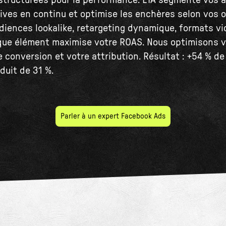
tructurées pour la performance. L'IA segmente vos 
tives en continu et optimise les enchères selon vos o
diences lookalike, retargeting dynamique, formats vi
que élément maximise votre ROAS. Nous optimisons vo
conversion et votre attribution. Résultat : +54 % d
duit de 31 %.
Parler à un expert Facebook Ads