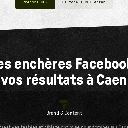
Prendre RDV
Le modèle Bulldozer
des enchères Faceboo
vos résultats à Caen
Brand & Content
réatives testées et ciblage optimisé pour dominer sur Face