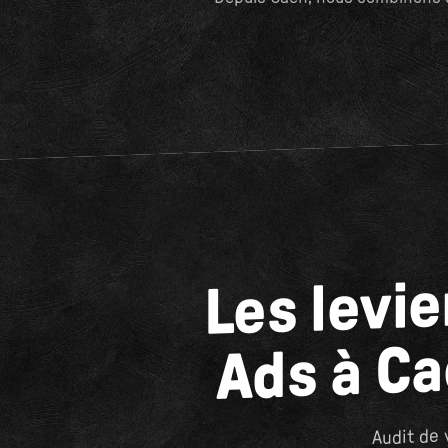
Les levi
Ads à C
Audit de