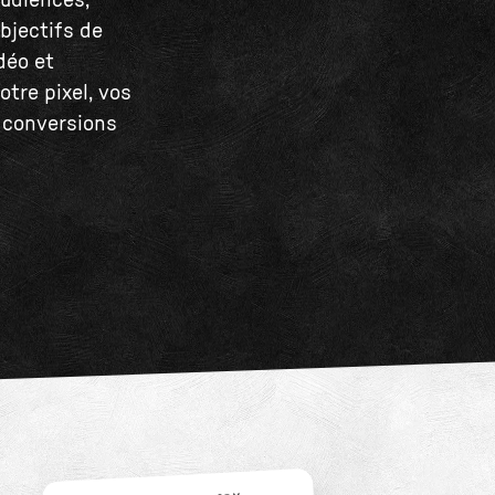
audiences,
bjectifs de
déo et
tre pixel, vos
e conversions