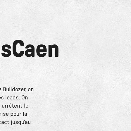
ds
Caen
 Bulldozer, on
s leads. On
 arrêtent le
ise pour la
tact jusqu'au
.