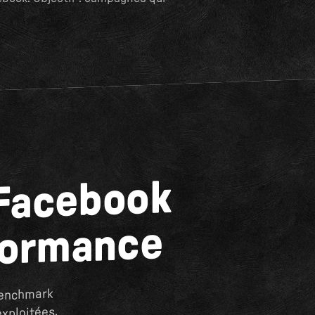
 Facebook
formance
benchmark