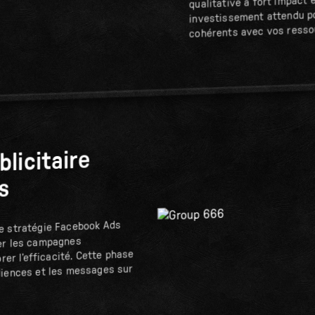
qualitative à fort impact e
investissement attendu p
cohérents avec vos resso
blicitaire
s
e stratégie Facebook Ads
er les campagnes
orer l’efficacité. Cette phase
diences et les messages sur