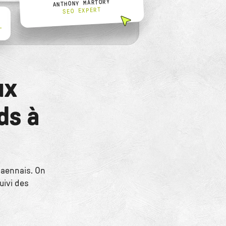
ANTHONY MARTORY
SEO EXPERT
L
ux
ds à
caennais. On
uivi des