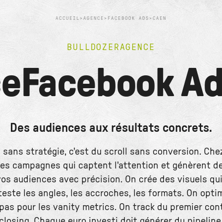
ACCUEIL
>
AGENCE
>
FACEBOOK ADS
>
CAEN
BULLDOZER
AGENCE
ce
Facebook A
Des audiences aux résultats concrets.
sans stratégie, c'est du scroll sans conversion. Chez
des campagnes qui captent l'attention et génèrent de
s audiences avec précision. On crée des visuels qui
teste les angles, les accroches, les formats. On optim
pas pour les vanity metrics. On track du premier con
closing. Chaque euro investi doit générer du pipeline