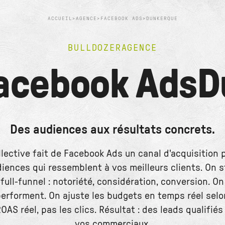
ACCUEIL
>
AGENCE
>
FACEBOOK ADS
>
DUNKERQUE
BULLDOZER
AGENCE
acebook Ads
D
Des audiences aux résultats concrets.
llective fait de Facebook Ads un canal d'acquisition p
diences qui ressemblent à vos meilleurs clients. On 
ull-funnel : notoriété, considération, conversion. On
performent. On ajuste les budgets en temps réel selon
AS réel, pas les clics. Résultat : des leads qualifié
vos commerciaux.