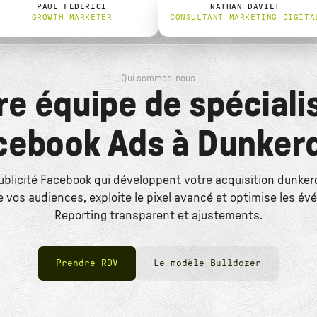
PAUL FEDERICI
NATHAN DAVIET
GROWTH MARKETER
CONSULTANT MARKETING DIGITA
Qui sommes-nous
re équipe de spéciali
cebook Ads à Dunker
ublicité Facebook qui développent votre acquisition dunker
vos audiences, exploite le pixel avancé et optimise les é
Reporting transparent et ajustements.
Prendre RDV
Le modèle Bulldozer