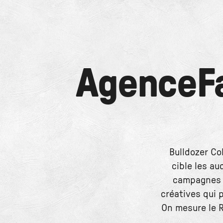
Agence
F
Bulldozer Co
cible les au
campagnes f
créatives qui 
On mesure le RO