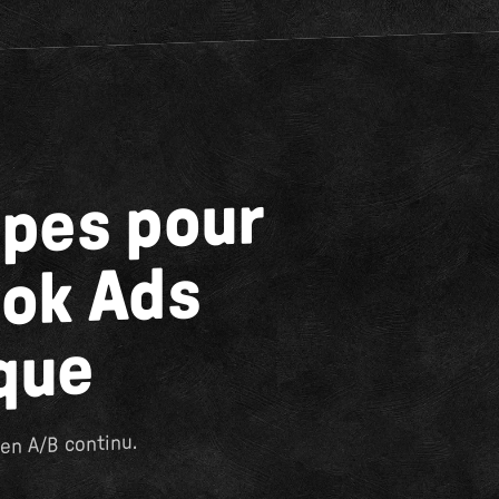
apes pour
ok Ads
que
en A/B continu.