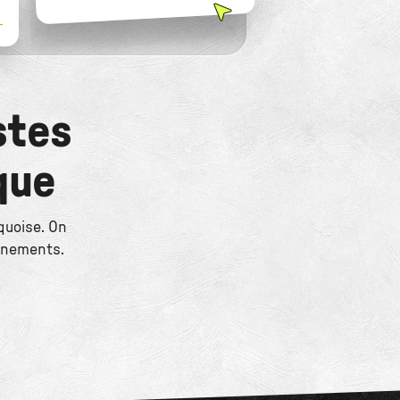
L
stes
que
quoise. On
vénements.