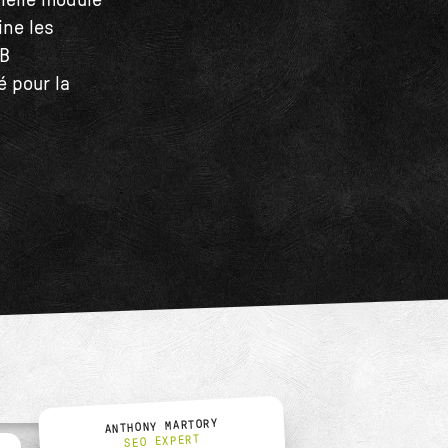
cielle module
ine les
/B
é pour la
ANTHONY MARTORY
SEO EXPERT