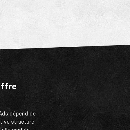
iffre
 Ads dépend de
ctive structure