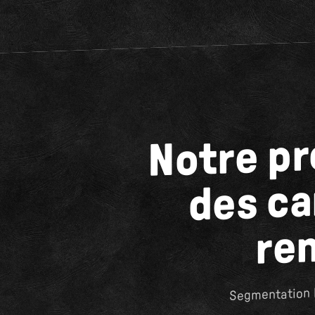
Notre pr
des c
re
Segmentation l