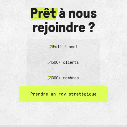
Prêt
à nous
rejoindre ?
Full-funnel
500+ clients
300+ membres
Prendre un rdv stratégique