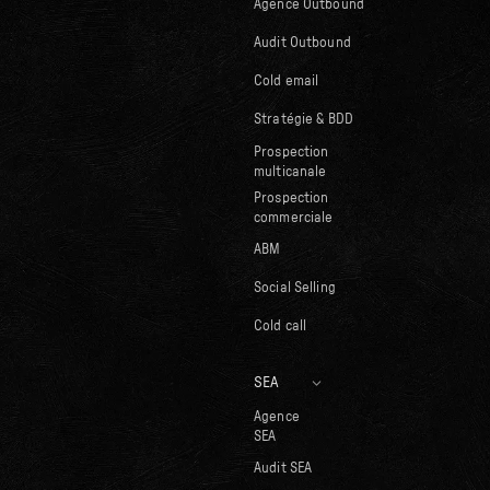
Agence Outbound
Audit Outbound
Cold email
Stratégie & BDD
Prospection
multicanale
Prospection
commerciale
ABM
Social Selling
Cold call
SEA
Agence
SEA
Audit SEA