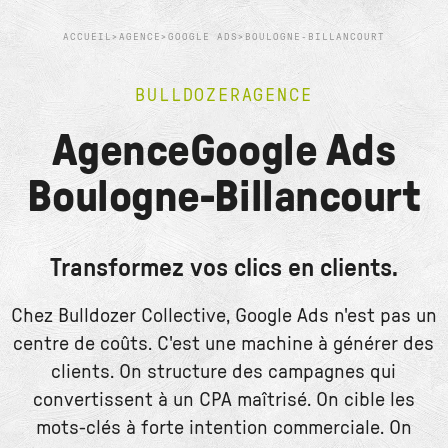
ACCUEIL
>
AGENCE
>
GOOGLE ADS
>
BOULOGNE-BILLANCOURT
BULLDOZER
AGENCE
Agence
Google Ads
Boulogne-Billancourt
Transformez vos clics en clients.
Chez Bulldozer Collective, Google Ads n'est pas un
centre de coûts. C'est une machine à générer des
clients. On structure des campagnes qui
convertissent à un CPA maîtrisé. On cible les
mots-clés à forte intention commerciale. On