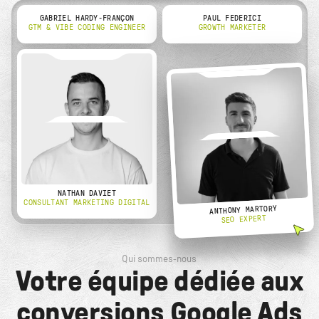
GABRIEL HARDY-FRANÇON
PAUL FEDERICI
GTM & VIBE CODING ENGINEER
GROWTH MARKETER
NATHAN DAVIET
CONSULTANT MARKETING DIGITAL
ANTHONY MARTORY
SEO EXPERT
Qui sommes-nous
Votre équipe dédiée aux
conversions Google Ads