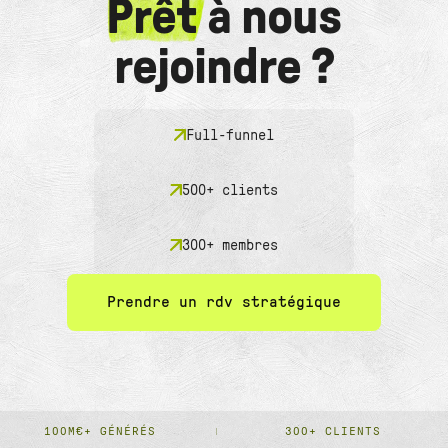
Prêt
à nous
rejoindre ?
Full-funnel
500+ clients
300+ membres
Prendre un rdv stratégique
100M€+ GÉNÉRÉS
300+ CLIENTS