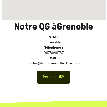
Notre QG à
Grenoble
Ville :
Grenoble
Téléphone :
0678046767
Mail :
jordan@bulldozer-collective.com
Prendre RDV