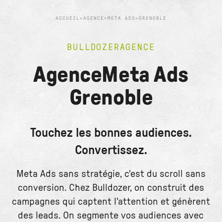
ACCUEIL
>
AGENCE
>
META ADS
>
GRENOBLE
BULLDOZER
AGENCE
Agence
Meta Ads
Grenoble
Touchez les bonnes audiences.
Convertissez.
Meta Ads sans stratégie, c'est du scroll sans
conversion. Chez Bulldozer, on construit des
campagnes qui captent l'attention et génèrent
des leads. On segmente vos audiences avec