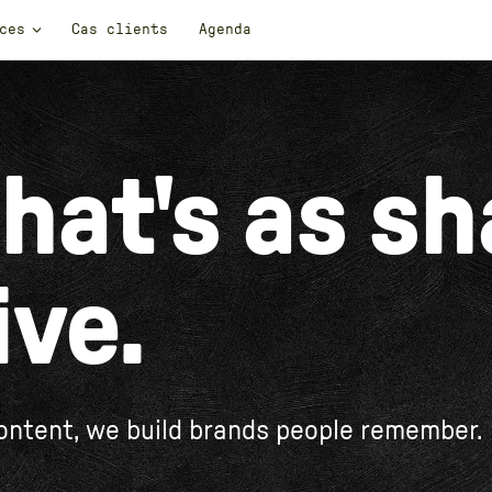
BRAND & CONTENT
BRAND & CONTEN
ces
Cas clients
Agenda
hat's as sh
ive.
ontent, we build brands people remember.