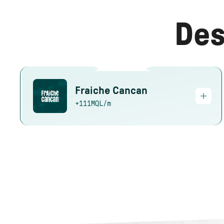
Des
Fraiche Cancan
+111
MQL/m
Working with Bulldozer helped us boost our Lead Gen
strategy and, above all, improve our positioning and
performance. We tested the Commando offer: 6
weeks to experiment, test, refine, and perform!
Smooth and effective collaboration with a responsive
team!
Aurélie Hugnet
CMO