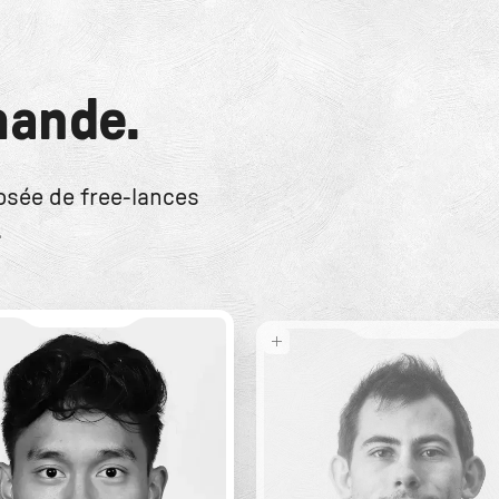
LIRE LE CAS
mande.
osée de free-lances
.