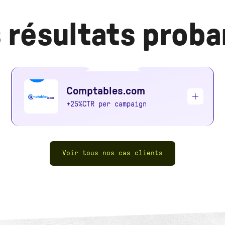
 résultats proba
Comptables.com
+25%
CTR per campaign
Bulldozer effectively supported us in setting up our
candidate acquisition strategy for
Comptables.com
.
Throughout the mission, their teams were highly
Voir tous nos cas clients
available and attentive to our constraints, helping us
prepare the next steps in our Growth development.
Constantin Czech
Business owner