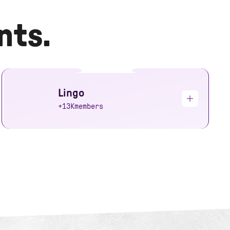
nts.
Lingo
+13K
members
Bulldozer took ownership of Lingo’s growth challenges
by proposing a complete approach: inbound,
outbound, brand… I also appreciate the team’s
willingness to go the extra mile.
Hassam HM Rawat
CEO