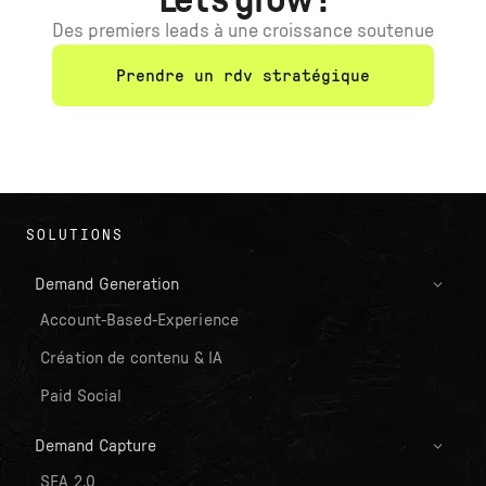
Let’s grow !
Des premiers leads à une croissance soutenue
Prendre un rdv stratégique
SOLUTIONS
Demand Generation
Account-Based-Experience
Création de contenu & IA
Paid Social
Demand Capture
SEA 2.0