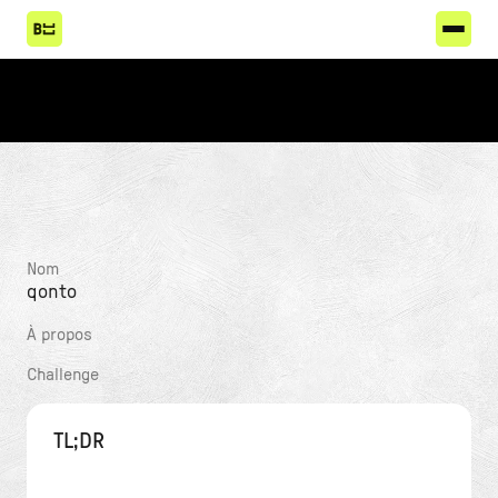
Nom
qonto
À propos
Challenge
TL;DR