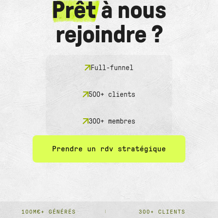
Prêt
à nous
rejoindre ?
Full-funnel
500+ clients
300+ membres
Prendre un rdv stratégique
100M€+ GÉNÉRÉS
300+ CLIENTS