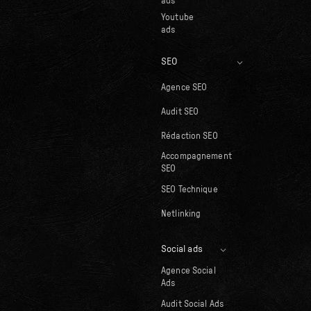
ads
Youtube
ads
SEO
Agence SEO
Audit SEO
Rédaction SEO
Accompagnement
SEO
SEO Technique
Netlinking
Social ads
Agence Social
Ads
Audit Social Ads