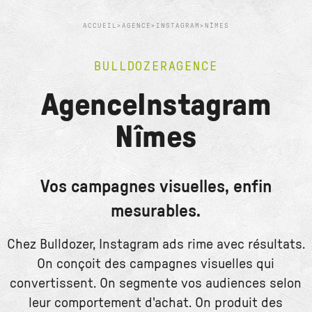
ACCUEIL
>
AGENCE
>
INSTAGRAM
>
NÎMES
BULLDOZER
AGENCE
Agence
Instagram
Nîmes
Vos campagnes visuelles, enfin
mesurables.
Chez Bulldozer, Instagram ads rime avec résultats.
On conçoit des campagnes visuelles qui
convertissent. On segmente vos audiences selon
leur comportement d'achat. On produit des