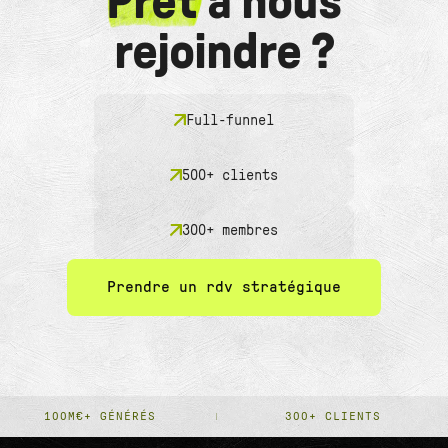
Prêt
à nous
rejoindre ?
Full-funnel
500+ clients
300+ membres
Prendre un rdv stratégique
100M€+ GÉNÉRÉS
300+ CLIENTS