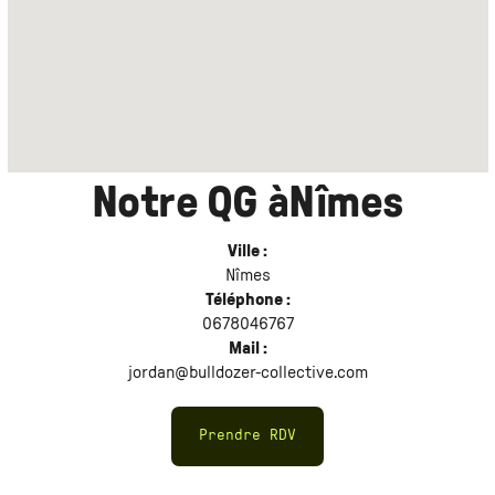
Notre QG à
Nîmes
Ville :
Nîmes
Téléphone :
0678046767
Mail :
jordan@bulldozer-collective.com
Prendre RDV