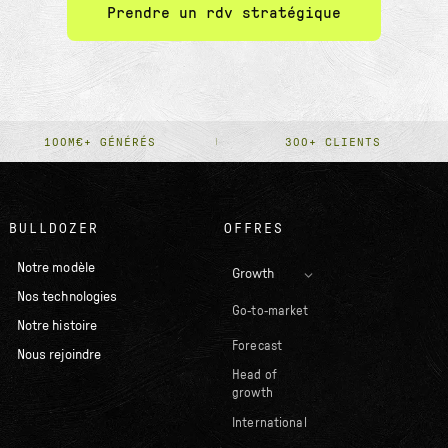
Prendre un rdv stratégique
100M€+ GÉNÉRÉS
300+ CLIENTS
BULLDOZER
OFFRES
Notre modèle
Growth
Nos technologies
Go-to-market
Notre histoire
Forecast
Nous rejoindre
Head of
growth
International