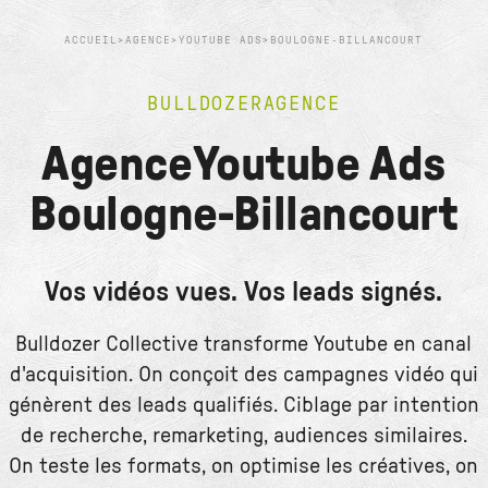
ACCUEIL
>
AGENCE
>
YOUTUBE ADS
>
BOULOGNE-BILLANCOURT
BULLDOZER
AGENCE
Agence
Youtube Ads
Boulogne-Billancourt
Vos vidéos vues. Vos leads signés.
Bulldozer Collective transforme Youtube en canal
d'acquisition. On conçoit des campagnes vidéo qui
génèrent des leads qualifiés. Ciblage par intention
de recherche, remarketing, audiences similaires.
On teste les formats, on optimise les créatives, on