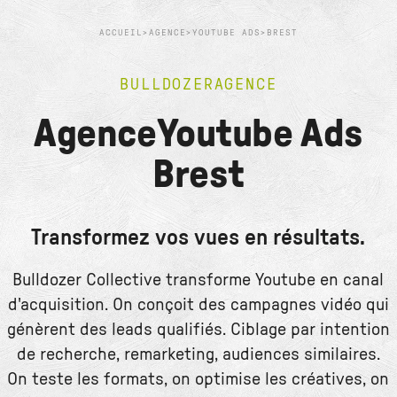
ACCUEIL
>
AGENCE
>
YOUTUBE ADS
>
BREST
BULLDOZER
AGENCE
Agence
Youtube Ads
Brest
Transformez vos vues en résultats.
Bulldozer Collective transforme Youtube en canal
d'acquisition. On conçoit des campagnes vidéo qui
génèrent des leads qualifiés. Ciblage par intention
de recherche, remarketing, audiences similaires.
On teste les formats, on optimise les créatives, on