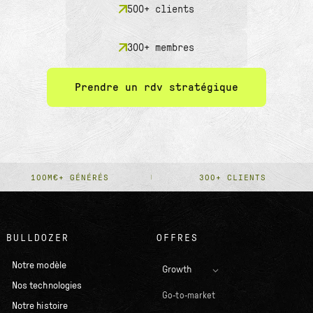
500+ clients
300+ membres
Prendre un rdv stratégique
100M€+ GÉNÉRÉS
300+ CLIENTS
BULLDOZER
OFFRES
Notre modèle
Growth
Nos technologies
Go-to-market
Notre histoire