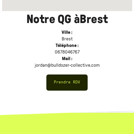
Notre QG à
Brest
Ville :
Brest
Téléphone :
0678046767
Mail :
jordan@bulldozer-collective.com
Prendre RDV