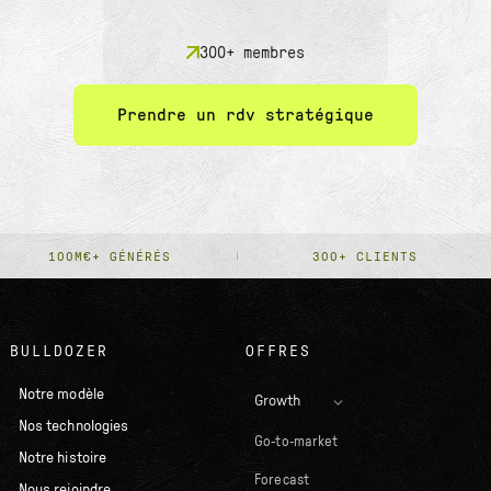
300+ membres
Prendre un rdv stratégique
100M€+ GÉNÉRÉS
300+ CLIENTS
BULLDOZER
OFFRES
Notre modèle
Growth
Nos technologies
Go-to-market
Notre histoire
Forecast
Nous rejoindre