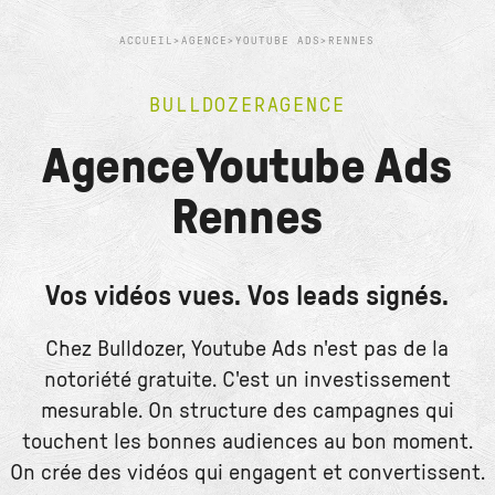
ACCUEIL
>
AGENCE
>
YOUTUBE ADS
>
RENNES
BULLDOZER
AGENCE
Agence
Youtube Ads
Rennes
Vos vidéos vues. Vos leads signés.
Chez Bulldozer, Youtube Ads n'est pas de la
notoriété gratuite. C'est un investissement
mesurable. On structure des campagnes qui
touchent les bonnes audiences au bon moment.
On crée des vidéos qui engagent et convertissent.