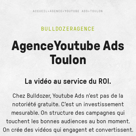
ACCUEIL
>
AGENCE
>
YOUTUBE ADS
>
TOULON
BULLDOZER
AGENCE
Agence
Youtube Ads
Toulon
La vidéo au service du ROI.
Chez Bulldozer, Youtube Ads n'est pas de la
notoriété gratuite. C'est un investissement
mesurable. On structure des campagnes qui
touchent les bonnes audiences au bon moment.
On crée des vidéos qui engagent et convertissent.