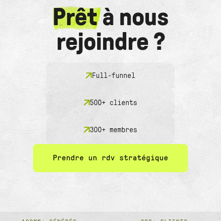
Prêt
à nous
rejoindre ?
Full-funnel
500+ clients
300+ membres
Prendre un rdv stratégique