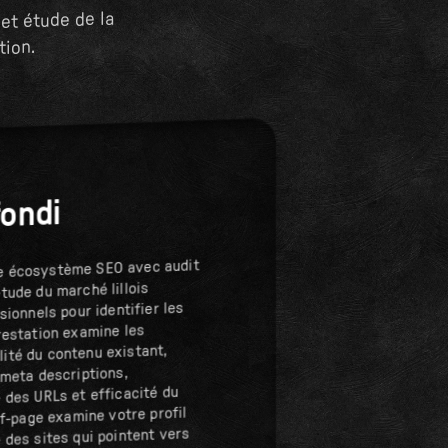
et étude de la
tion.
fondi
e écosystème SEO avec audit
tude du marché lillois
sionnels pour identifier les
restation examine les
ité du contenu existant,
 meta descriptions,
 des URLs et efficacité du
off-page examine votre profil
 des sites qui pointent vers