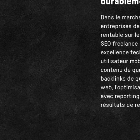
durablem
Dans le marché
entreprises da
rentable sur l
SEO freelance 
excellence tec
utilisateur mo
contenu de qua
backlinks de qu
web, l'optimis
avec reporting
résultats de r