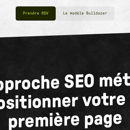
Prendre RDV
Le modèle Bulldozer
pproche SEO mé
ositionner votre 
première page