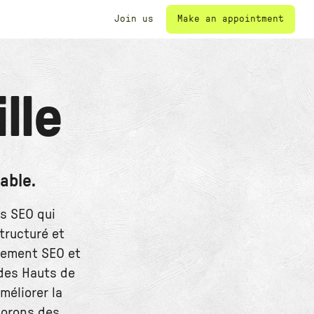
Make an appointment
Join us
ille
able.
ts SEO qui
tructuré et
ncement SEO et
des Hauts de
méliorer la
aborons des