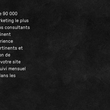
de 90 000
keting le plus
Nos consultants
inent
rience
rtinents et
on de
 votre site
suivi mensuel
dans les