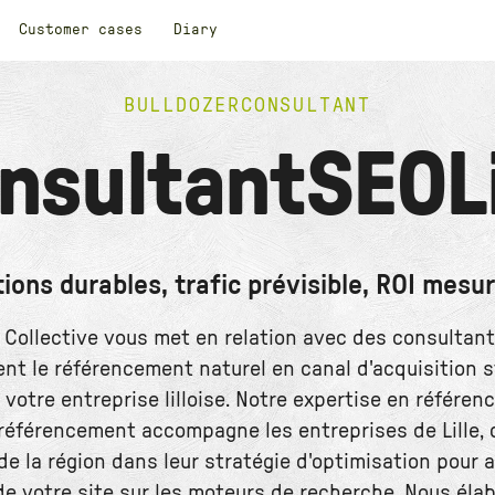
Customer cases
Diary
ACCUEIL
>
CONSULTANT
>
SEO
>
LILLE
BULLDOZER
CONSULTANT
nsultant
SEO
L
tions durables, trafic prévisible, ROI mesur
 Collective vous met en relation avec des consultan
nt le référencement naturel en canal d'acquisition s
 votre entreprise lilloise. Notre expertise en référe
référencement accompagne les entreprises de Lille, 
de la région dans leur stratégie d'optimisation pour a
 de votre site sur les moteurs de recherche. Nous él