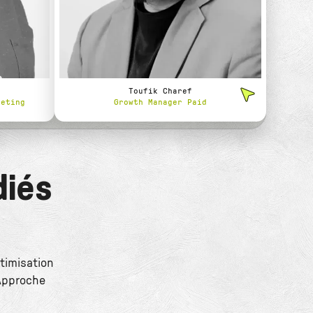
Toufik Charef
keting
Growth Manager Paid
diés
ptimisation
 Approche