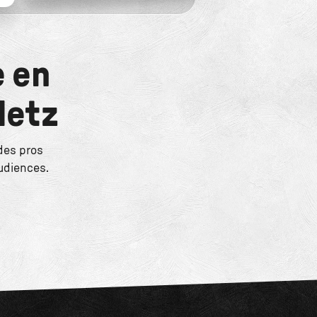
e en
Metz
des pros
audiences.