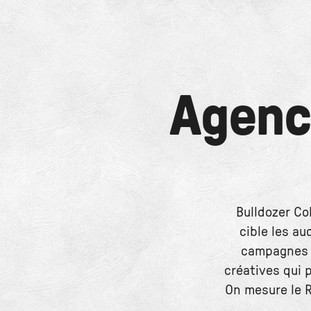
Agenc
Bulldozer Co
cible les au
campagnes f
créatives qui 
On mesure le RO