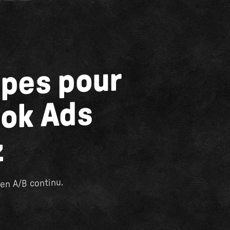
apes pour
ok Ads
z
en A/B continu.