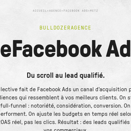
ACCUEIL
>
AGENCE
>
FACEBOOK ADS
>
METZ
BULLDOZER
AGENCE
e
Facebook Ad
Du scroll au lead qualifié.
llective fait de Facebook Ads un canal d'acquisition p
diences qui ressemblent à vos meilleurs clients. On 
ull-funnel : notoriété, considération, conversion. On
performent. On ajuste les budgets en temps réel selon
AS réel, pas les clics. Résultat : des leads qualifié
vos commerciaux.