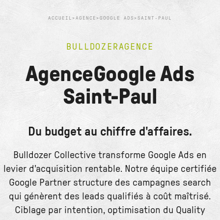
ACCUEIL
>
AGENCE
>
GOOGLE ADS
>
SAINT-PAUL
BULLDOZER
AGENCE
Agence
Google Ads
Saint-Paul
Du budget au chiffre d'affaires.
Bulldozer Collective transforme Google Ads en
levier d'acquisition rentable. Notre équipe certifiée
Google Partner structure des campagnes search
qui génèrent des leads qualifiés à coût maîtrisé.
Ciblage par intention, optimisation du Quality