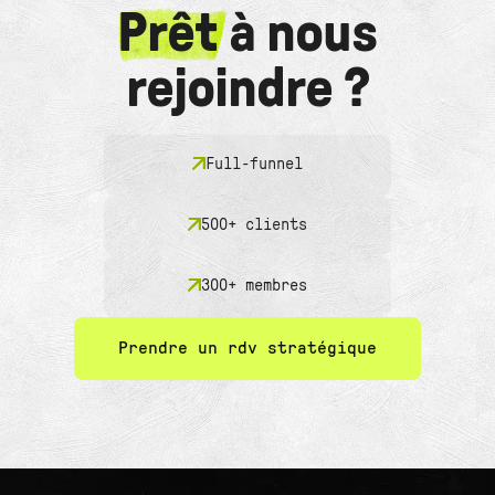
Prêt
à nous
rejoindre ?
Full-funnel
500+ clients
300+ membres
Prendre un rdv stratégique