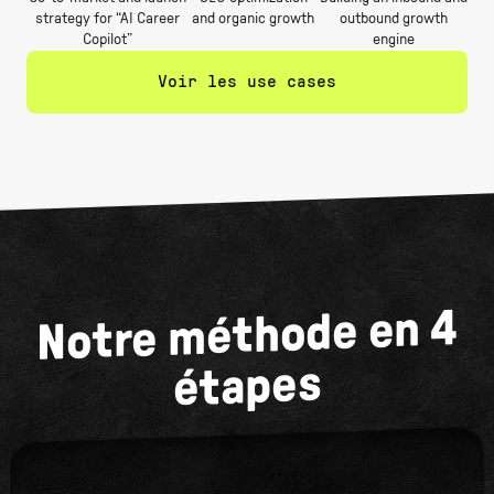
strategy for “AI Career
and organic growth
outbound growth
Copilot”
engine
Voir les use cases
Notre méthode en 4
étapes