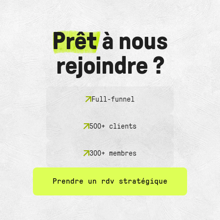
Prêt
à nous
rejoindre ?
Full-funnel
500+ clients
300+ membres
Prendre un rdv stratégique