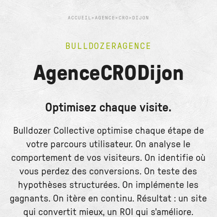
ACCUEIL
>
AGENCE
>
CRO
>
DIJON
BULLDOZER
AGENCE
Agence
CRO
Dijon
Optimisez chaque visite.
Bulldozer Collective optimise chaque étape de
votre parcours utilisateur. On analyse le
comportement de vos visiteurs. On identifie où
vous perdez des conversions. On teste des
hypothèses structurées. On implémente les
gagnants. On itère en continu. Résultat : un site
qui convertit mieux, un ROI qui s'améliore.