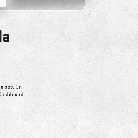
la
naises. On
 Dashboard