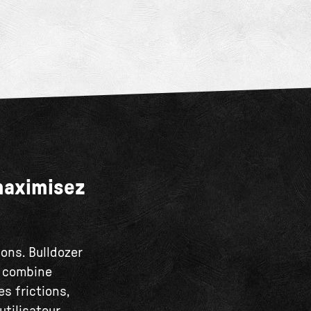
maximisez
ons. Bulldozer
O combine
es frictions,