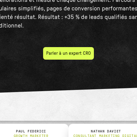
méliorations et mesure chaque changement. Parcours 
ulaires simplifiés, pages de conversion performante
ienté résultat. Résultat : +35 % de leads qualifiés s
ditionnel.
Parler à un expert CRO
PAUL FEDERICI
NATHAN DAVIET
GROWTH MARKETER
CONSULTANT MARKETING DIGITA