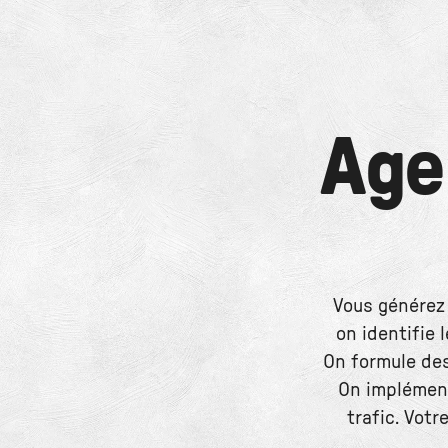
Age
Vous générez 
on identifie 
On formule des
On implément
trafic. Votr