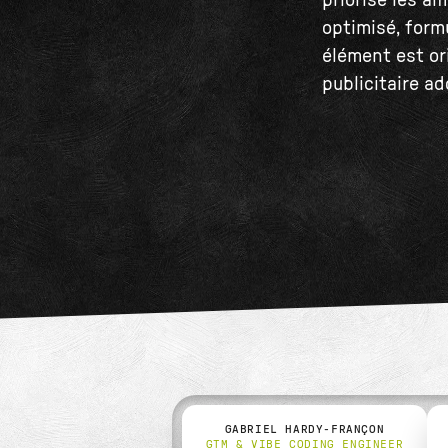
priorise les a
optimisé, form
élément est or
publicitaire ad
GABRIEL HARDY-FRANÇON
GTM & VIBE CODING ENGINEER