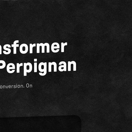
nsformer
 Perpignan
conversion. On