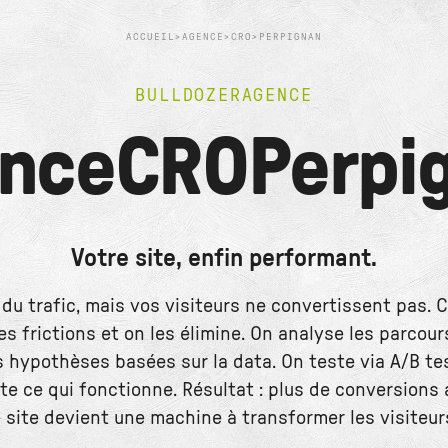
ACCUEIL
>
AGENCE
>
CRO
>
PERPIGNAN
BULLDOZER
AGENCE
nce
CRO
Perpi
Votre site, enfin performant.
du trafic, mais vos visiteurs ne convertissent pas. C
les frictions et on les élimine. On analyse les parcours
 hypothèses basées sur la data. On teste via A/B tes
e ce qui fonctionne. Résultat : plus de conversions
e site devient une machine à transformer les visiteur