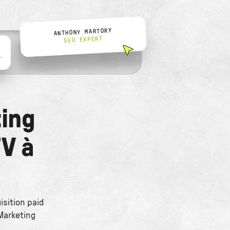
ANTHONY MARTORY
SEO EXPERT
L
ing
V à
isition paid
 Marketing