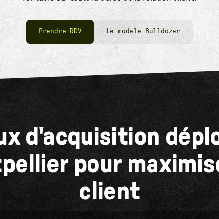
Prendre RDV
Le modèle Bulldozer
ux d'acquisition dépl
pellier pour maximise
client