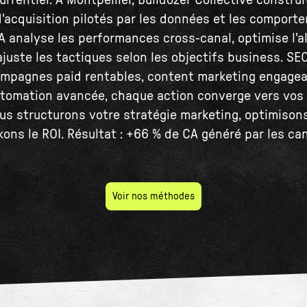
rrentiel. À Montpellier, Bulldozer Collective construi
acquisition pilotés par les données et les comport
'IA analyse les performances cross-canal, optimise l'a
ajuste les tactiques selon les objectifs business. SEO
mpagnes paid rentables, content marketing engagean
utomation avancée, chaque action converge vers vos
us structurons votre stratégie marketing, optimison
kons le ROI. Résultat : +66 % de CA généré par les ca
Voir nos méthodes