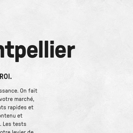
tpellier
ROI.
issance. On fait
 votre marché,
ats rapides et
ontenu et
. Les tests
otre levier de