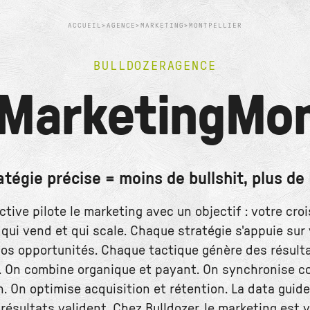
ACCUEIL
>
AGENCE
>
MARKETING
>
MONTPELLIER
BULLDOZER
AGENCE
Marketing
Mon
atégie précise = moins de bullshit, plus de 
ctive pilote le marketing avec un objectif : votre cro
qui vend et qui scale. Chaque stratégie s'appuie sur
vos opportunités. Chaque tactique génère des résult
. On combine organique et payant. On synchronise c
. On optimise acquisition et rétention. La data guide
 résultats valident. Chez Bulldozer, le marketing est v