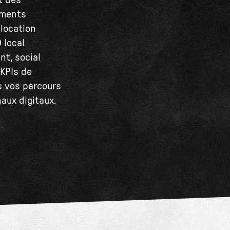
t des
ements
llocation
 local
t, social
 KPIs de
s vos parcours
naux digitaux.