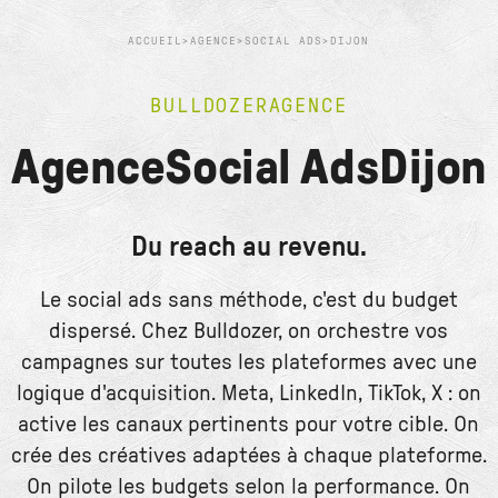
ACCUEIL
>
AGENCE
>
SOCIAL ADS
>
DIJON
BULLDOZER
AGENCE
Agence
Social Ads
Dijon
Du reach au revenu.
Le social ads sans méthode, c'est du budget
dispersé. Chez Bulldozer, on orchestre vos
campagnes sur toutes les plateformes avec une
logique d'acquisition. Meta, LinkedIn, TikTok, X : on
active les canaux pertinents pour votre cible. On
crée des créatives adaptées à chaque plateforme.
On pilote les budgets selon la performance. On