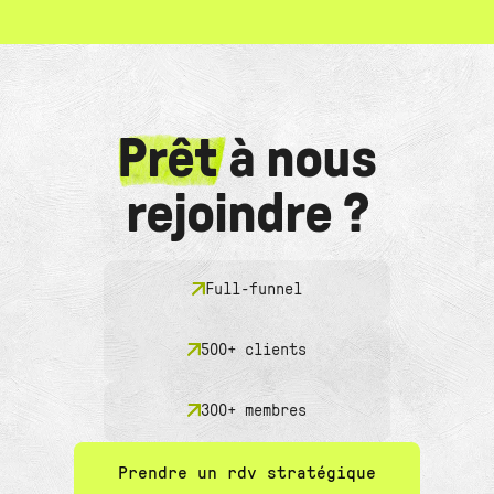
Prêt
à nous
rejoindre ?
Full-funnel
500+ clients
300+ membres
Prendre un rdv stratégique