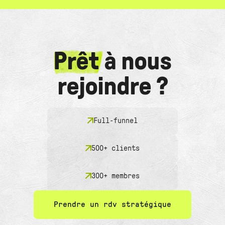
Prêt
à nous
rejoindre ?
Full-funnel
500+ clients
300+ membres
Prendre un rdv stratégique