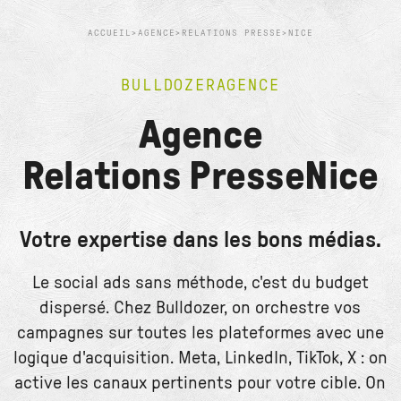
ACCUEIL
>
AGENCE
>
RELATIONS PRESSE
>
NICE
BULLDOZER
AGENCE
Agence
Relations Presse
Nice
Votre expertise dans les bons médias.
Le social ads sans méthode, c'est du budget
dispersé. Chez Bulldozer, on orchestre vos
campagnes sur toutes les plateformes avec une
logique d'acquisition. Meta, LinkedIn, TikTok, X : on
active les canaux pertinents pour votre cible. On