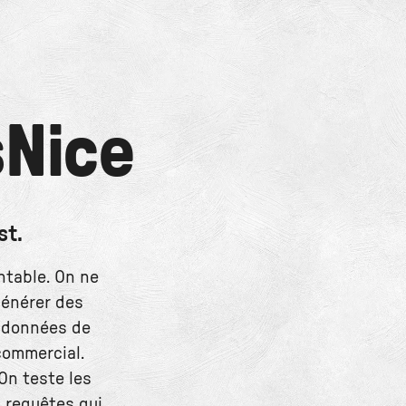
s
Nice
st.
ntable. On ne
générer des
s données de
commercial.
On teste les
s requêtes qui