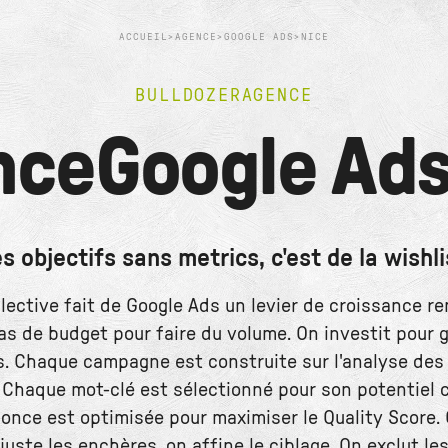
ACCUEIL
>
AGENCE
>
GOOGLE ADS
>
NICE
BULLDOZER
AGENCE
nce
Google Ad
s objectifs sans metrics, c'est de la wishli
llective fait de Google Ads un levier de croissance re
s de budget pour faire du volume. On investit pour 
. Chaque campagne est construite sur l'analyse de
 Chaque mot-clé est sélectionné pour son potentiel 
nce est optimisée pour maximiser le Quality Score. 
juste les enchères, on affine le ciblage. On exclut le