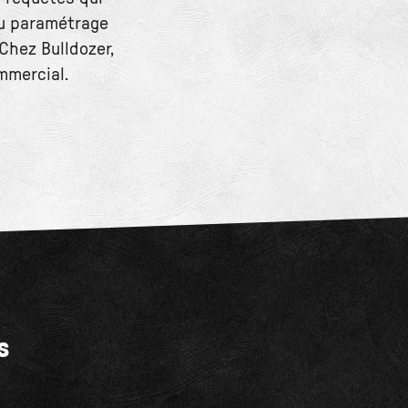
Du paramétrage
 Chez Bulldozer,
mmercial.
s