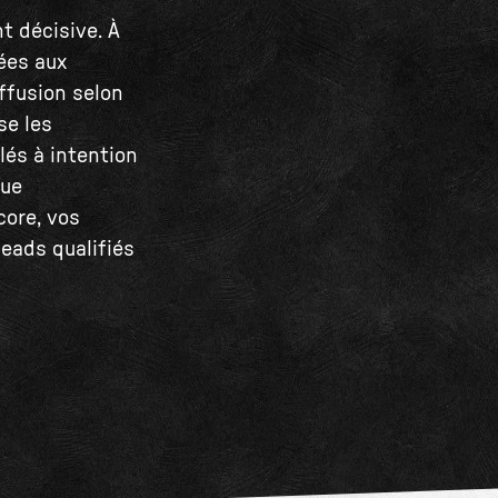
t décisive. À
tées aux
iffusion selon
se les
lés à intention
que
core, vos
leads qualifiés