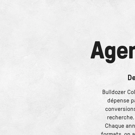
Age
De
Bulldozer Co
dépense pa
conversions
recherche.
Chaque anno
formats, on a