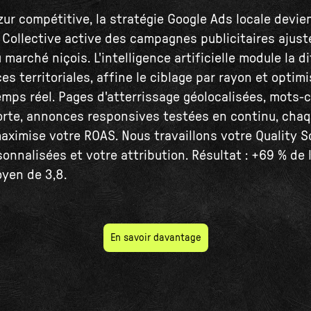
zur compétitive, la stratégie Google Ads locale devien
r Collective active des campagnes publicitaires ajus
 marché niçois. L'intelligence artificielle module la d
s territoriales, affine le ciblage par rayon et optimi
mps réel. Pages d'atterrissage géolocalisées, mots-c
rte, annonces responsives testées en continu, cha
aximise votre ROAS. Nous travaillons votre Quality S
onnalisées et votre attribution. Résultat : +69 % de 
yen de 3,8.
En savoir davantage