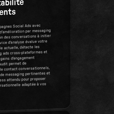
abilité
ents
pagnes Social Ads avec
d'amélioration par messaging
ion des conversations à initier
ice d'analyse évalue votre
e actuelle, détecte les
g ads cross-plateformes et
s gains d'engagement
'audit permet de
de contact conversationnels,
s de messaging pertinentes et
ness attendu pour proposer
ersationnelle adaptée à vos