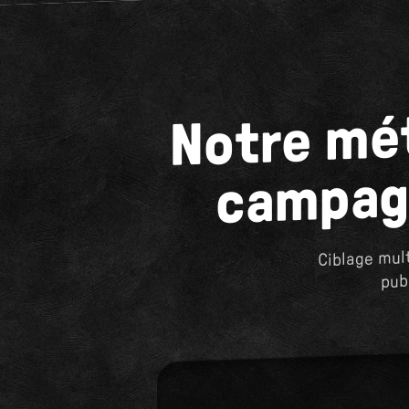
Notre mé
campagn
Ciblage mult
pub