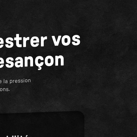
strer vos
Besançon
e la pression
ons.