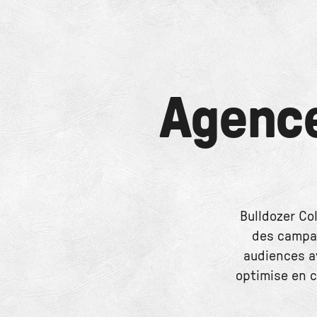
Agenc
Bulldozer Co
des campag
audiences av
optimise en c