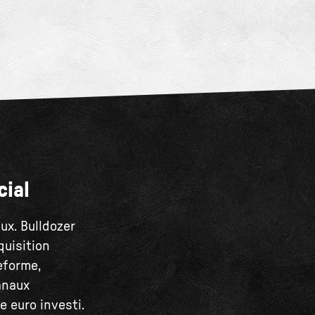
cial
ux. Bulldozer
quisition
eforme,
canaux
 euro investi.