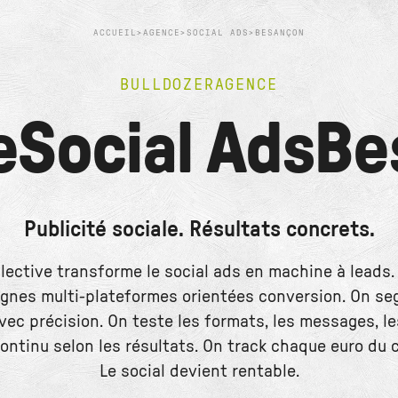
ACCUEIL
>
AGENCE
>
SOCIAL ADS
>
BESANÇON
BULLDOZER
AGENCE
e
Social Ads
Be
Publicité sociale. Résultats concrets.
llective transforme le social ads en machine à leads.
nes multi-plateformes orientées conversion. On s
ec précision. On teste les formats, les messages, le
ontinu selon les résultats. On track chaque euro du cl
Le social devient rentable.