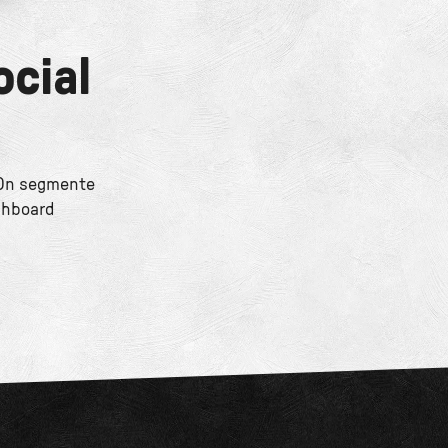
ocial
. On segmente
shboard