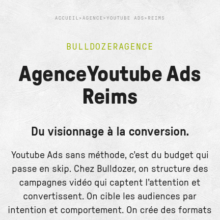
ACCUEIL
>
AGENCE
>
YOUTUBE ADS
>
REIMS
BULLDOZER
AGENCE
Agence
Youtube Ads
Reims
Du visionnage à la conversion.
Youtube Ads sans méthode, c'est du budget qui
passe en skip. Chez Bulldozer, on structure des
campagnes vidéo qui captent l'attention et
convertissent. On cible les audiences par
intention et comportement. On crée des formats